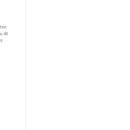
rten
u dit
is