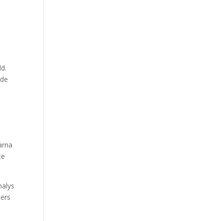
ld.
 de
arna
te
halys
ters