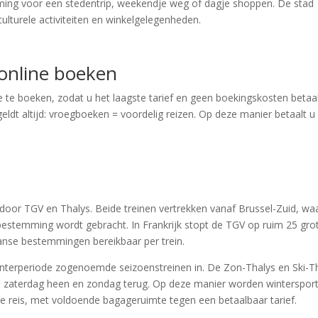
mming voor een stedentrip, weekendje weg of dagje shoppen. De stad
lturele activiteiten en winkelgelegenheden.
 online boeken
e te boeken, zodat u het laagste tarief en geen boekingskosten betaa
eldt altijd: vroegboeken = voordelig reizen. Op deze manier betaalt u
door TGV en Thalys. Beide treinen vertrekken vanaf Brussel-Zuid, wa
bestemming wordt gebracht. In Frankrijk stopt de TGV op ruim 25 gro
Franse bestemmingen bereikbaar per trein.
winterperiode zogenoemde seizoenstreinen in. De Zon-Thalys en Ski-T
 op zaterdag heen en zondag terug. Op deze manier worden winterspor
 reis, met voldoende bagageruimte tegen een betaalbaar tarief.