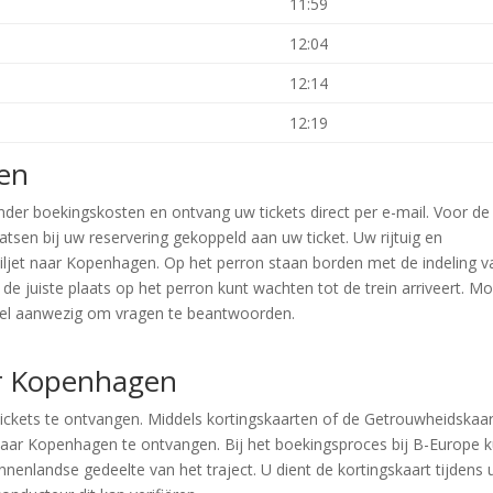
11:59
12:04
12:14
12:19
gen
der boekingskosten en ontvang uw tickets direct per e-mail. Voor de
laatsen bij uw reservering gekoppeld aan uw ticket. Uw rijtuig en
ljet naar Kopenhagen. Op het perron staan borden met de indeling v
 de juiste plaats op het perron kunt wachten tot de trein arriveert. M
oneel aanwezig om vragen te beantwoorden.
ar Kopenhagen
ntickets te ontvangen. Middels kortingskaarten of de Getrouwheidskaa
s naar Kopenhagen te ontvangen. Bij het boekingsproces bij B-Europe 
nnenlandse gedeelte van het traject. U dient de kortingskaart tijdens